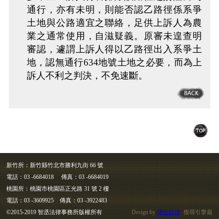
通行，亦有未明，則能否認乙路徑係系爭
土地與公路適宜之聯絡，足供上訴人為農
業之通常使用，自滋疑義。原審未遑查明
審認，遽謂上訴人得以乙路徑出入系爭土
地，認無通行634地號土地之必要，而為上
訴人不利之判決，不免速斷。
新竹所：新竹縣竹北市勝利九街 66 號
電話：03 -6684018 傳真：03 -6684019
桃園所：桃園市桃園區正光路 31 號 2 樓
電話：03 -3609925 傳真：03 -3922483
©2015-2019 智丞法律事務所版權所有
Design by
博全科技
. 搜尋引擎最