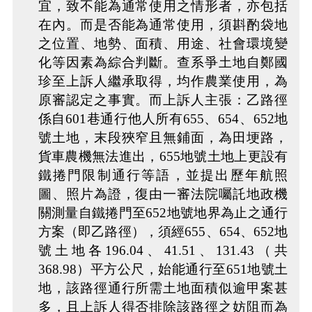
宜，致不能為通常使用之情形者，亦包括
在內。而是否能為通常使用，須斟酌袋地
之位置、地勢、面積、用途、社會環境變
化等因素為綜合判斷。查系爭土地自鄭國
珍至上訴人繼承取得，均作農業使用，為
原審認定之事實。而上訴人主張：乙路徑
係自601巷通行他人所有655、654、652地
號土地，末段狹窄且無鋪面，為田埂路，
貨車農機無法進出，655地號土地上更設有
鐵捲門限制通行等語，並提出歷年航照
圖、照片為證，復由一審法院囑託地政機
關測量自鐵捲門至652地號地界為止之通行
方案（即乙路徑），須經655、654、652地
號土地各196.04、41.51、131.43（共
368.98）平方公尺，始能通行至651地號土
地，該路徑通行所需土地面積似逾甲案甚
多，且上訴人得否排除該路徑之妨阻而為