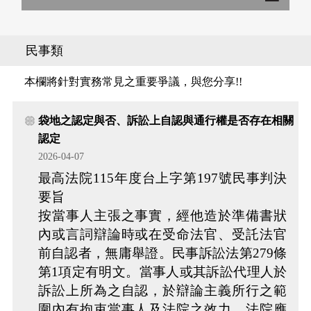
民事類
本欄將針對實務常見之重要爭議，與您分享!!
袋地之認定與否、訴訟上自認與通行權是否存在相關
認定
2026-04-07
最高法院115年度台上字第197號民事判決
要旨
按當事人主張之事實，經他造於準備書狀
內或言詞辯論時或在受命法官、受託法官
前自認者，無庸舉證。民事訴訟法第279條
第1項定有明文。當事人或其訴訟代理人於
訴訟上所為之自認，於辯論主義所行之範
圍內有拘束當事人及法院之效力，法院應