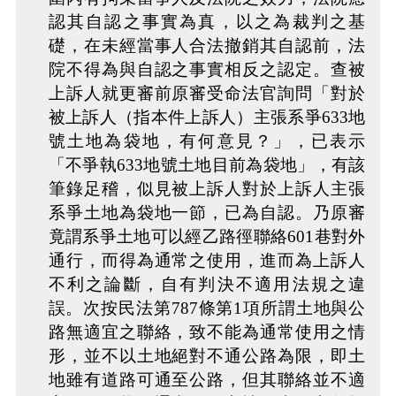
認其自認之事實為真，以之為裁判之基
礎，在未經當事人合法撤銷其自認前，法
院不得為與自認之事實相反之認定。查被
上訴人就更審前原審受命法官詢問「對於
被上訴人（指本件上訴人）主張系爭633地
號土地為袋地，有何意見？」，已表示
「不爭執633地號土地目前為袋地」，有該
筆錄足稽，似見被上訴人對於上訴人主張
系爭土地為袋地一節，已為自認。乃原審
竟謂系爭土地可以經乙路徑聯絡601巷對外
通行，而得為通常之使用，進而為上訴人
不利之論斷，自有判決不適用法規之違
誤。次按民法第787條第1項所謂土地與公
路無適宜之聯絡，致不能為通常使用之情
形，並不以土地絕對不通公路為限，即土
地雖有道路可通至公路，但其聯絡並不適