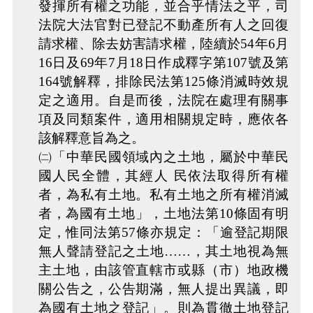
發揮所有權之功能，並合乎情法之平，司
法院大法官對已登記不動產所有人之回復
請求權、除去妨害請求權，陸續於54年6月
16日及69年7月18日作成釋字第107號及第
164號解釋，排除民法第125條消滅時效規
定之適用。自是而後，法院在處理有關事
項及同類案件，適用相關規定時，應依各
該解釋意旨為之。
㈡「中華民國領域內之土地，屬於中華民
國人民全體，其經人 民依法取得所有權
者，為私有土地。私有土地之所有權消滅
者，為國有土地」，土地法第10條固有明
定，惟同法第57條亦規定：「逾登記期限
無人聲請登記之土地……，其土地視為無
主土地，由該管直轄市或縣（市）地政機
關公告之，公告期滿，無人提出異議，即
為國有土地之登記」。則為貫徹土地登記