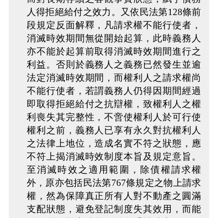
人得拒絕給付之效力。又依民法第128條前
段規定反面解釋，凡請求權不能行使者，
消滅時效期間無從開始起算，此時義務人
亦不能於起算前取得消滅時效期間進行之
利益。否則於義務人之義務已然發生並逾
法定消滅時效期間，而權利人之請求權尚
不能行使者，若謂義務人仍得因期間經過
即取得拒絕給付之抗辯權，致權利人之權
利喪失其完整性，不啻使權利人於可行使
權利之前，義務人已享有永久對抗權利人
之法律上地位，造成名實不符之狀態，應
不符上揭消滅時效制度本旨及規定意旨。
至消滅時效之適用範圍，除債權請求權
外，原亦包括民法第767條規定之物上請求
權，然為保障真正所有人對不動產之圓滿
支配狀態，避免登記制度失其效用，而能