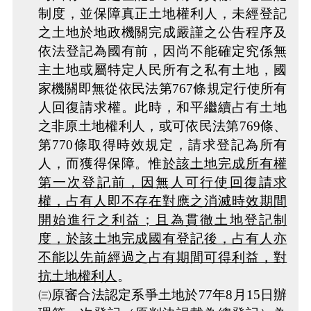
制度，並保障真正土地權利人，未經登記
之土地於地政機關完成嚴謹之公告程序及
依法登記為國有前，因尚不能確定究係無
主土地或屬特定人民所有之私有土地，國
家機關即無從依民法第767條規定行使所有
人回復請求權。此時，和平繼續占有土地
之非原土地權利人，或可依民法第769條、
第770條取得時效規定，請求登記為所有
人，而獲得保障。惟
於該土地完成所有權
第一次登記前，因無人可行使回復請求
權，占有人即不存在對應之消滅時效期間
開始進行之利益；且為貫徹土地登記制
度，於該土地完成國有登記後，占有人亦
不能以先前經過之占有期間可得利益，對
抗土地權利人
。
㈢原審合法認定系爭土地於77年8月15日辦