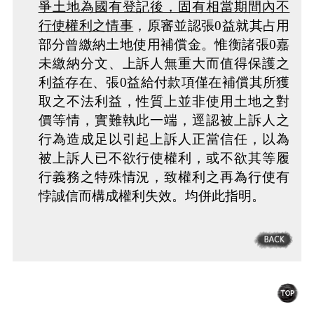
爭土地為國有登記後，固有相當期間內不
行使權利之情事
，原審並認張0益就其占用
部分曾繳納土地使用補償金。惟衡諸張0嘉
未繳納分文、上訴人無重大而值得保護之
利益存在、張0益給付款項僅在補償其所獲
取之不法利益，性質上並非使用土地之對
價等情，實難執此一端，逕認被上訴人之
行為造成足以引起上訴人正當信任，以為
被上訴人已不欲行使權利，或不欲其等履
行義務之特殊情況，致權利之再為行使有
悖誠信而構成權利失效。均併此指明。