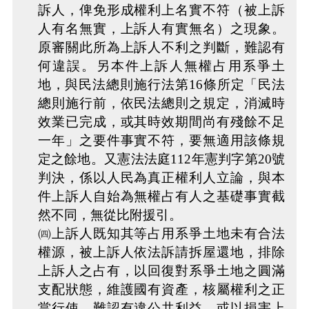
訴人，俾免形成權利上名實不符（被上訴
人有名無實，上訴人有實無名）之現象。
原審關此所為上訴人不利之判斷，難認有
何違誤。另本件上訴人無權占用系爭土
地，與民法總則施行法第16條所定「民法
總則施行前，依民法總則之規定，消滅時
效業已完成，或其時效期間尚有殘餘不足
一年」之要件事實不符，要無適用該條規
定之餘地。又憲法法庭112年憲判字第20號
判決，係以人民為真正權利人立論，與本
件上訴人自始為無權占有人之基礎事實截
然不同，無從比附援引。
㈣上訴人既知其等占用系爭土地未有合法
權源，被上訴人依法訴請拆屋還地，排除
上訴人之占有，以回復對系爭土地之圓滿
支配狀態，維護國有資產，核屬權利之正
當行使，難認有違公共利益，或以損害上