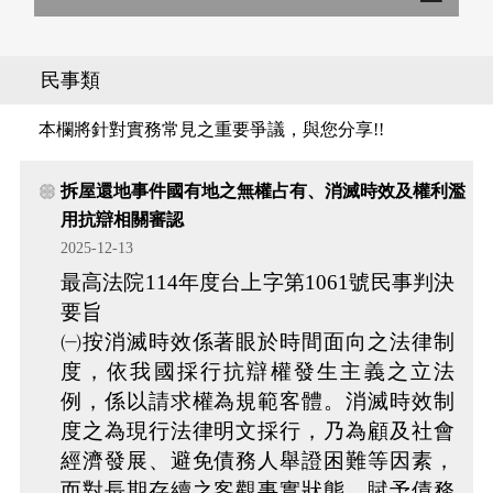
民事類
本欄將針對實務常見之重要爭議，與您分享!!
拆屋還地事件國有地之無權占有、消滅時效及權利濫
用抗辯相關審認
2025-12-13
最高法院114年度台上字第1061號民事判決
要旨
㈠按消滅時效係著眼於時間面向之法律制
度，依我國採行抗辯權發生主義之立法
例，係以請求權為規範客體。消滅時效制
度之為現行法律明文採行，乃為顧及社會
經濟發展、避免債務人舉證困難等因素，
而對長期存續之客觀事實狀態，賦予債務