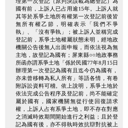
理第一次登記（原判決誤載為總登記）為
國有前，上訴人已占用逾15年。上訴人就
其等於系爭土地所有權第一次登記前後皆
無所有權乙節，明確表示「我們不爭
執」、「沒有爭執」；被上訴人並稱完成
登記前，系爭土地權屬狀態未明，經地政
機關公告後無人出面申報，而依法視為無
主地，故登記為國有；屏東縣○○地政事務
所函亦謂系爭土地「係於民國77年8月15日
辦理第一次登記為國有且迄今仍為國有，
亦未曾移轉為私人所有」等語各情，有卷
附訴訟資料可稽。依上說明，系爭土地於
依法完成公告程序及登記前，尚不能確定
屬於國有，國家機關無從行使回復請求
權，上訴人占有系爭土地，即不存在對應
之消滅時效期間開始進行之利益；且於登
記為國有後，亦不得執時效抗辯對抗被上