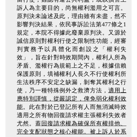
訴人為主要目的，尚無權利濫用之可言。
原判決未論述及此，理由雖有未盡，然不
影響判決結果，依民事訴訟法第477條之1
規定，本院不得據此廢棄原判決。又源於
誠信原則對權利行使之限制性功能，經審
判實務予以具體化而創設之
「權利失
效」
，旨在針對時效期間內，權利人所為
矛盾、濫權行為規範上之不足，根據信賴
保護原則，填補權利人長久不行使權利所
生法秩序不安定之缺漏，剝奪其權利之行
使，乃一種特殊例外之救濟方法，
適用上
應特別謹慎，從嚴認定，俾免弱化權利效
能
。此在對於已登記所有人而無消滅時效
適用之所有物回復請求權主張權利失效者
尤然。蓋
回復請求權為確保所有權排他、
完全支配狀態之核心權能。被上訴人於系